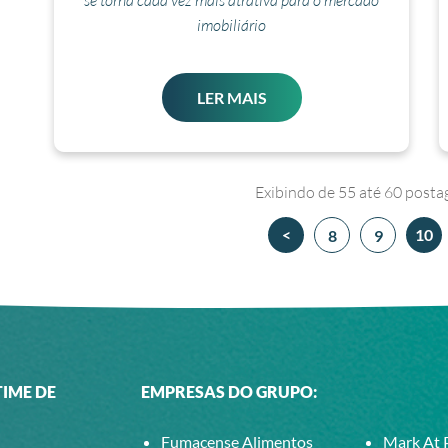
se torna cada vez mais atrativa para o mercado
imobiliário
LER MAIS
Exibindo de
55
até
60
posta
<
10
8
9
TIME DE
EMPRESAS DO GRUPO:
Fumacense Alimentos
Mark At 