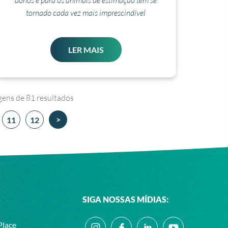
donos e para os animais de estimação tem se
tornado cada vez mais imprescindível
LER MAIS
gens de
81
resultados
>
11
12
SIGA NOSSAS MÍDIAS:
Place