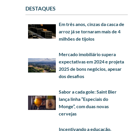
DESTAQUES
Em três anos, cinzas da casca de
arroz já se tornaram mais de 4
milhões de tijolos
Mercado imobiliário supera
expectativas em 2024 e projeta
2025 de bons negócios, apesar
dos desafios
Sabor a cada gole: Saint Bier
lança linha “Especiais do
Monge”, com duas novas
cervejas
Incentivando a educação,